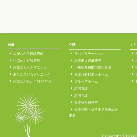
医療
介護
くら
ながおか生協診療所
リハビリテーション
生協かんだ診療所
介護老人保健施設
生協こどもクリニック
小規模多機能型居宅介護
あたごこどもクリニック
介護付有料老人ホーム
生協ながおかﾃﾞﾝﾀﾙｸﾘﾆｯｸ
グループホーム
訪問看護
訪問介護
介護福祉相談室
介護予防・日常生活支援総合
事業
Copyright 2018 (C