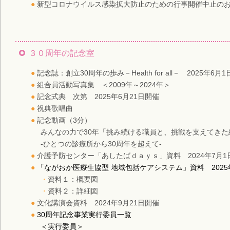
新型コロナウイルス感染拡大防止のための行事開催中止の
３０周年の記念室
記念誌：創立30周年の歩み－Health for all－ 2025年6月
組合員活動写真集 ＜2009年～2024年＞
記念式典 次第 2025年6月21日開催
祝典歌唱曲
記念動画（3分）
みんなの力で30年「挑み続ける職員と、挑戦を支えてきた
-ひとつの診療所から30周年を超えて-
介護予防センター「あしたばｄａｙｓ」資料 2024年7月1
「ながおか医療生協型 地域包括ケアシステム」資料 2025
・
資料１：概要図
・
資料２：詳細図
文化講演会資料 2024年9月21日開催
30周年記念事業実行委員一覧
＜実行委員＞