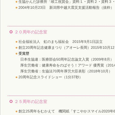
生協かんだ診療所「竣工祝賀会」資料１
・
資料２
・
資料３
2004年10月23日 新潟県中越大震災支援活動報告（抜粋）
２０周年の記念室
社会福祉法人 虹のまち福祉会 2015年9月1日設立
創立20周年記念健康まつり（アオーレ長岡）2015年10月1
受賞歴
日本生協連：医療部会50周年記念論文入賞（2009年8月）
厚生労働省：健康寿命をのばそう！アワード 優秀賞（2014
厚生労働省：生協法70周年厚労大臣表彰（2018年10月）
20周年記念スライドショー（1分37秒）
２５周年の記念室
創立25周年をむかえて 機関紙「すこやかスマイル2020年