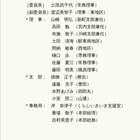
［委員長］ 土田武千代（常務理事）
［副委員長］渡辺美智子（理事：東地区）
＊理 事： 山崎 明弘（新町支部兼任）
高田 勉 （宮内支部兼任）
布施 敦子（川崎支部兼任）
土田 清海（駅東南地区）
間納 敏春（西地区）
樋口 歩 （専務理事）
佐藤 夏江（常務理事）
藤田 明美（職員理事）
＊支 部： 徳橋 正子（栖吉）
遠藤 充子（豊田）
水野あけみ（四郎丸）
小室 照二（山通）
＊事務局： 岸 奈津子（くらしいきいき支援室）
番場 敬子（本部経理）
吉村美貴子（本部総務）