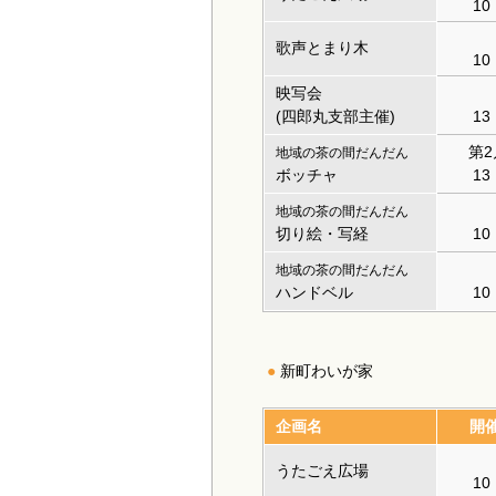
10
歌声とまり木
10
映写会
(四郎丸支部主催)
13
第
地域の茶の間だんだん
ボッチャ
13
地域の茶の間だんだん
切り絵・写経
10
地域の茶の間だんだん
ハンドベル
10
新町わいが家
企画名
開
うたごえ広場
10