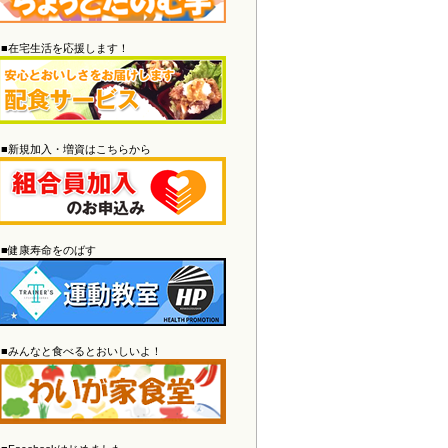
すこやかスマイル5月号
を掲載しまし
た。クイズのWeb応募は
こちら
か
■在宅生活を応援します！
ら！
2026/03/28
わいが家通信
を掲載しました。
2026/03/28
すこやかスマイル4月号
を掲載しまし
■新規加入・増資はこちらから
た。クイズのWeb応募は
こちら
か
ら！
2026/03/16
介護老人保健施設あらまち
の空床情
報を更新しました。
■健康寿命をのばす
2026/02/26
わいが家通信
を掲載しました。
2026/02/26
すこやかスマイル3月号
を掲載しまし
た。クイズのWeb応募は
こちら
か
■みんなと食べるとおいしいよ！
ら！
2026/02/26
休診のご案内
を更新しました。
2026/02/12