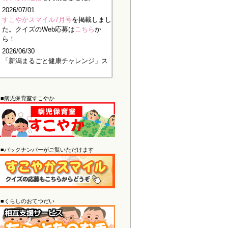
2026/07/01
すこやかスマイル7月号
を掲載しまし
た。クイズのWeb応募は
こちら
か
ら！
2026/06/30
「新潟まるごと健康チャレンジ」ス
タート！7月から10月の間で30日
間、チャレンジに参加して報告いた
だくだけで記念品をお届けします。
■病児保育室すこやか
さらに、抽選で豪華な景品が当たる
チャンスも！詳細は「
2026新潟まる
ごと健康チャレンジ
」をご覧くださ
い。ぜひお気軽にご参加ください。
2026/05/29
■バックナンバーがご覧いただけます
わいが家通信
を掲載しました。
2026/05/29
すこやかスマイル6月号
を掲載しまし
た。クイズのWeb応募は
こちら
か
ら！
■くらしのおてつだい
2026/04/30
わいが家通信
を掲載しました。
2026/04/30