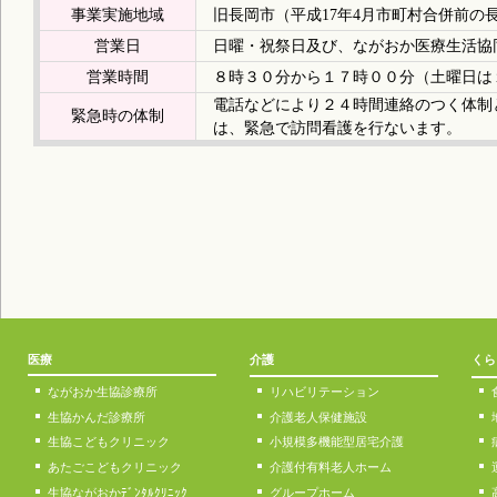
事業実施地域
旧長岡市（平成17年4月市町村合併前の
営業日
日曜・祝祭日及び、ながおか医療生活協
営業時間
８時３０分から１７時００分（土曜日は
電話などにより２４時間連絡のつく体制
緊急時の体制
は、緊急で訪問看護を行ないます。
医療
介護
くら
ながおか生協診療所
リハビリテーション
生協かんだ診療所
介護老人保健施設
生協こどもクリニック
小規模多機能型居宅介護
あたごこどもクリニック
介護付有料老人ホーム
生協ながおかﾃﾞﾝﾀﾙｸﾘﾆｯｸ
グループホーム