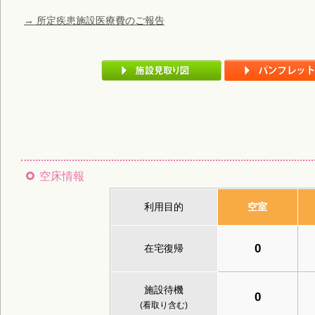
→ 所定疾患施設医療費のご報告
空床情報
利用目的
空室
0
在宅復帰
施設待機
0
(看取り含む)