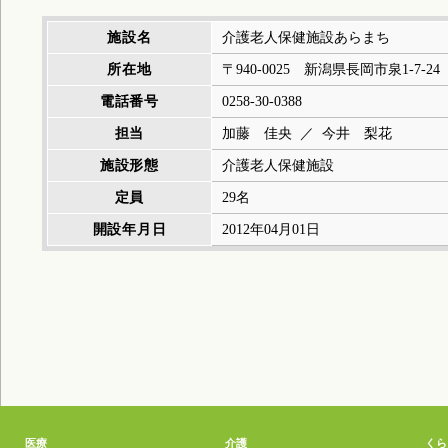
2023/06/12
「
あらまち便り2023年6月号
」を掲載しました。
施設名
介護老人保健施設あらまち
所在地
〒940-0025 新潟県長岡市泉1-7-24
2023/06/01
「
衣類の衣替えと記名のお願い
」を掲載しました。
電話番号
0258-30-0388
担当
加藤 佳央 ／ 今井 梨花
2023/05/09
「
あらまち便り2023年5月号
」を掲載しました。
施設形態
介護老人保健施設
定員
29名
2023/05/09
ご利用料金表
の2023年5月1日改訂版を掲載しました。
開設年月日
2012年04月01日
2023/04/06
「
フードドライブの取り組みについて
」を掲載しました
2023/04/06
「
あらまち便り2023年4月号
」を掲載しました。
2023/02/15
「
あらまち便り2023年2月号
」を掲載しました。
医療
介護
くら