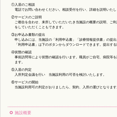
①入居のご相談
2023/03/18
電話でお問い合わせください。相談受付を行い、詳細を説明いたし
2023年度医療評価調査のアンケート結果とご回答
を掲
②サービスのご説明
2024/03/18
ご都合を合わせ、来所していただいたき当施設の概要の説明、ご利
をしていただくこともできます。
「
あらまち便り2024年3月号
」を掲載しました。
③お申込み書類の提出
2024/02/10
申し込みには、当施設の「利用申込書」「診療情報提供書」の提出
「
あらまち便り2024年2月号
」を掲載しました。
「利用申込書」は下のボタンからダウンロードできます。提出する
④状態の確認
2023/11/09
事前訪問等により状態の確認を行います。職員がご自宅、病院等を
「
あらまち便り2023年11月号
」を掲載しました。
ます。
⑤入居の判定
2023/08/15
入所判定会議を行い 当施設利用の可否を検討いたします。
「
あらまち便り2023年8月号
」を掲載しました。
⑥サービスの開始
当施設利用可の判定がおりましたら、契約、入所の運びとなります
2023/07/06
「
あらまち便り2023年7月号
」を掲載しました。
2023/06/28
「
差し入れ等の食品の取り扱いについて
」を掲載しまし
施設概要