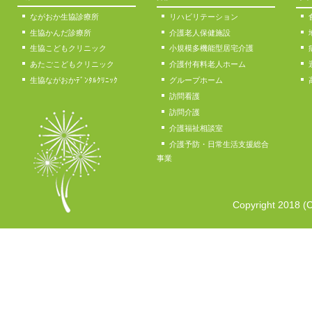
2023/02/03
ながおか生協診療所
リハビリテーション
2022年度医療評価調査のアンケート結果とご回答
を掲
生協かんだ診療所
介護老人保健施設
2023/01/11
生協こどもクリニック
小規模多機能型居宅介護
「
あらまち便り2023年1月号
」を掲載しました。
あたごこどもクリニック
介護付有料老人ホーム
生協ながおかﾃﾞﾝﾀﾙｸﾘﾆｯｸ
グループホーム
2022/12/09
訪問看護
「
あらまち便り2022年12月号
」を掲載しました。
訪問介護
介護福祉相談室
2022/11/28
介護予防・日常生活支援総合
入居者様の５回目コロナワクチン接種を行いました。
事業
2022/11/14
「
あらまち便り2022年11月号
」を掲載しました。
Copyright 2018 (C
2022/10/07
「
あらまち便り2022年10月号
」を掲載しました。