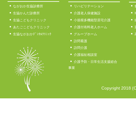
ながおか生協診療所
リハビリテーション
生協かんだ診療所
介護老人保健施設
生協こどもクリニック
小規模多機能型居宅介護
あたごこどもクリニック
介護付有料老人ホーム
生協ながおかﾃﾞﾝﾀﾙｸﾘﾆｯｸ
グループホーム
訪問看護
訪問介護
介護福祉相談室
介護予防・日常生活支援総合
事業
Copyright 2018 (C