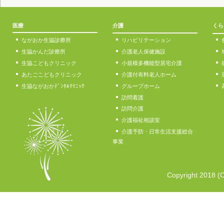
医療
介護
くら
ながおか生協診療所
リハビリテーション
生協かんだ診療所
介護老人保健施設
生協こどもクリニック
小規模多機能型居宅介護
あたごこどもクリニック
介護付有料老人ホーム
生協ながおかﾃﾞﾝﾀﾙｸﾘﾆｯｸ
グループホーム
訪問看護
訪問介護
介護福祉相談室
介護予防・日常生活支援総合
事業
Copyright 2018 (C