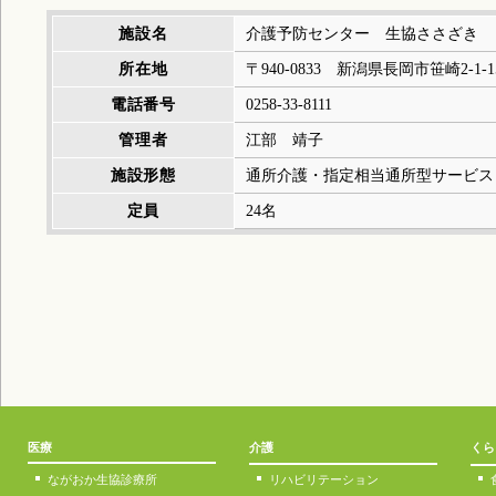
施設名
介護予防センター 生協ささざき
所在地
〒940-0833 新潟県長岡市笹崎2-1-1
電話番号
0258-33-8111
管理者
江部 靖子
施設形態
通所介護・指定相当通所型サービス
定員
24名
医療
介護
くら
ながおか生協診療所
リハビリテーション