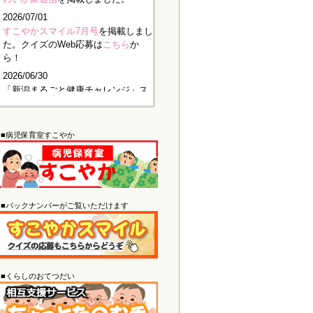
2026/07/01
すこやかスマイル7月号
を掲載しまし
た。クイズのWeb応募は
こちら
か
ら！
2026/06/30
「新潟まるごと健康チャレンジ」ス
タート！7月から10月の間で30日
間、チャレンジに参加して報告いた
だくだけで記念品をお届けします。
■病児保育室すこやか
さらに、抽選で豪華な景品が当たる
チャンスも！詳細は「
2026新潟まる
ごと健康チャレンジ
」をご覧くださ
い。ぜひお気軽にご参加ください。
2026/05/29
■バックナンバーがご覧いただけます
わいが家通信
を掲載しました。
2026/05/29
すこやかスマイル6月号
を掲載しまし
た。クイズのWeb応募は
こちら
か
ら！
■くらしのおてつだい
2026/04/30
わいが家通信
を掲載しました。