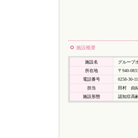
施設概要
施設名
グループ
所在地
〒940-
電話番号
0258-30-11
担当
田村 由
施設形態
認知症高