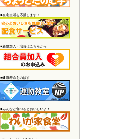
2026/04/30
すこやかスマイル5月号
を掲載しまし
■在宅生活を応援します！
た。クイズのWeb応募は
こちら
か
ら！
2026/03/28
わいが家通信
を掲載しました。
2026/03/28
■新規加入・増資はこちらから
すこやかスマイル4月号
を掲載しまし
た。クイズのWeb応募は
こちら
か
ら！
2026/03/16
介護老人保健施設あらまち
の空床情
■健康寿命をのばす
報を更新しました。
2026/02/26
わいが家通信
を掲載しました。
2026/02/26
■みんなと食べるとおいしいよ！
すこやかスマイル3月号
を掲載しまし
た。クイズのWeb応募は
こちら
か
ら！
2026/02/26
休診のご案内
を更新しました。