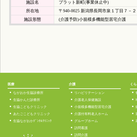
施設名
プラット新町(事業休止中)
所在地
〒940-0025 新潟県長岡市泉１丁目７－
施設形態
(介護予防)小規模多機能型居宅介護
医療
介護
くら
ながおか生協診療所
リハビリテーション
生協かんだ診療所
介護老人保健施設
生協こどもクリニック
小規模多機能型居宅介護
あたごこどもクリニック
介護付有料老人ホーム
生協ながおかﾃﾞﾝﾀﾙｸﾘﾆｯｸ
グループホーム
訪問看護
訪問介護