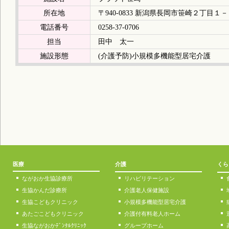
所在地
〒940-0833 新潟県長岡市笹崎２丁目１
電話番号
0258-37-0706
担当
田中 太一
施設形態
(介護予防)小規模多機能型居宅介護
医療
介護
くら
ながおか生協診療所
リハビリテーション
生協かんだ診療所
介護老人保健施設
生協こどもクリニック
小規模多機能型居宅介護
あたごこどもクリニック
介護付有料老人ホーム
生協ながおかﾃﾞﾝﾀﾙｸﾘﾆｯｸ
グループホーム