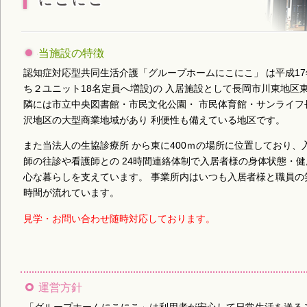
当施設の特徴
認知症対応型共同生活介護「グループホームにこにこ」 は平成17年9月1日に１ユニット９名定員(の
ち２ユニット18名定員へ増設)の 入居施設として長岡市川東地区東圏域内の前田に開所しました。近
隣には市立中央図書館・市民文化公園・ 市民体育館・サンライフ長岡などの公共施設、近郊には美
沢地区の大型商業地域があり 利便性も備えている地区です。
また当法人の生協診療所 から東に400ｍの場所に位置しており、入居者の方は医療連携体制により医
師の往診や看護師との 24時間連絡体制で入居者様の身体状態・健康管理を常にサポートしながら安
心な暮らしを支えています。 事業所内はいつも入居者様と職員の笑顔が溢れ、ゆったりと和やかな
時間が流れています。
見学・お問い合わせ随時対応しております。
運営方針
「グループホームにこにこ」は利用者が安心して日常生活を送る