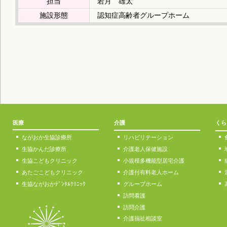
担当
若月 雄太
施設形態
認知症高齢者グループホーム
医療
介護
くら
ながおか生協診療所
リハビリテーション
生協かんだ診療所
介護老人保健施設
生協こどもクリニック
小規模多機能型居宅介護
あたごこどもクリニック
介護付有料老人ホーム
生協ながおかﾃﾞﾝﾀﾙｸﾘﾆｯｸ
グループホーム
訪問看護
訪問介護
介護福祉相談室