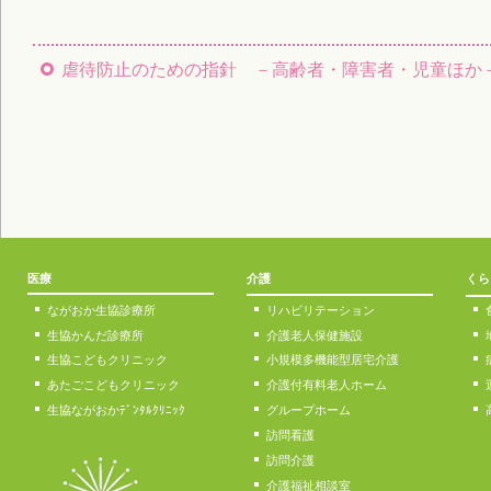
虐待防止のための指針 －高齢者・障害者・児童ほか
医療
介護
くら
ながおか生協診療所
リハビリテーション
生協かんだ診療所
介護老人保健施設
生協こどもクリニック
小規模多機能型居宅介護
あたごこどもクリニック
介護付有料老人ホーム
生協ながおかﾃﾞﾝﾀﾙｸﾘﾆｯｸ
グループホーム
訪問看護
訪問介護
介護福祉相談室